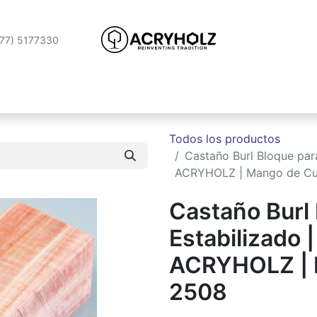
177) 5177330
izada
Servicio de estabilización
Aplicaciones
SPOTLIG
Todos los productos
Castaño Burl Bloque par
ACRYHOLZ | Mango de Cuc
Castaño Burl
Estabilizado 
ACRYHOLZ | M
2508