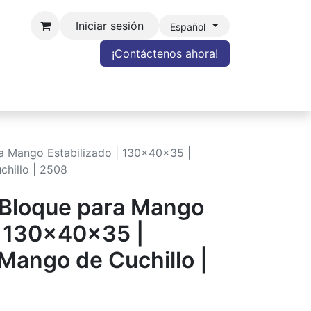
Iniciar sesión
Español
¡Contáctenos ahora!
HT
BLOG
Contacto
Cancelar contrato
a Mango Estabilizado | 130x40x35 |
hillo | 2508
 Bloque para Mango
| 130x40x35 |
ango de Cuchillo |