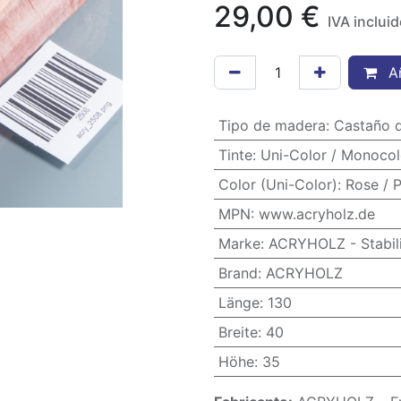
29,00
€
IVA inclui
Añ
Tipo de madera
:
Castaño d
Tinte
:
Uni-Color / Monocol
Color (Uni-Color)
:
Rose / P
MPN
:
www.acryholz.de
Marke
:
ACRYHOLZ - Stabili
Brand
:
ACRYHOLZ
Länge
:
130
Breite
:
40
Höhe
:
35