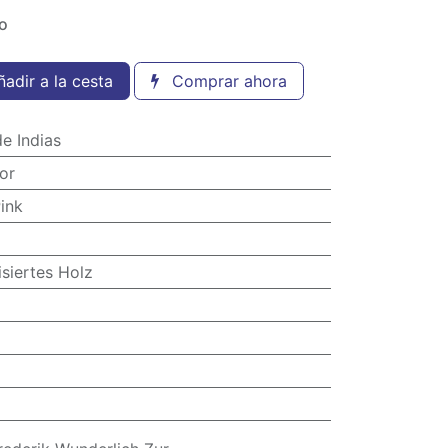
do
adir a la cesta
Comprar ahora
e Indias
or
ink
siertes Holz