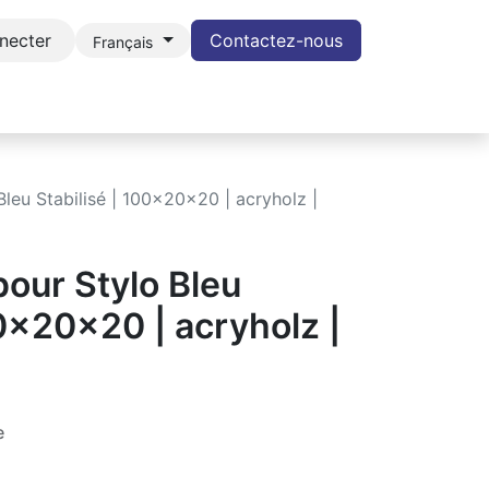
necter
Contactez-nous
Français
GHT
BLOG
Contacter
Rétractation du contrat
Bleu Stabilisé | 100x20x20 | acryholz |
pour Stylo Bleu
00x20x20 | acryholz |
e