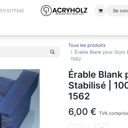
Se con
177) 5177330
ilisation sur commande
Domaines d'application
SPOTLI
Tous les produits
Érable Blank pour Stylo 
1562
Érable Blank 
Stabilisé | 1
1562
6,00
€
TVA compris