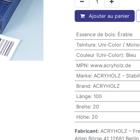
Ajouter au panier
Essence de bois
:
Érable
Teinture
:
Uni-Color / Mon
Couleur (Uni-Color)
:
Bleu
MPN
:
www.acryholz.de
Marke
:
ACRYHOLZ - Stabili
Brand
:
ACRYHOLZ
Länge
:
100
Breite
:
20
Höhe
:
20
Fabricant:
ACRYHOLZ – Fred
Alten Börse 41 12681 Berli