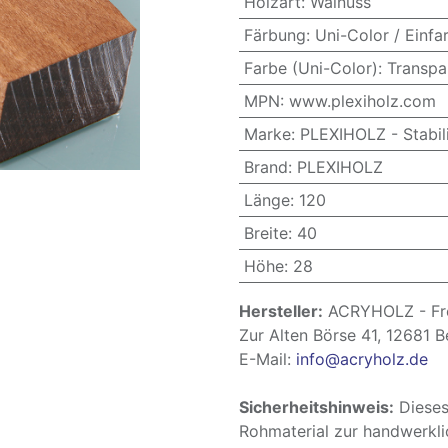
Holzart
:
Walnuss
Färbung
:
Uni-Color / Einfa
Farbe (Uni-Color)
:
Transpa
MPN
:
www.plexiholz.com
Marke
:
PLEXIHOLZ - Stabili
Brand
:
PLEXIHOLZ
Länge
:
120
Breite
:
40
Höhe
:
28
Hersteller:
ACRYHOLZ - Fre
Zur Alten Börse 41, 12681 B
E-Mail:
info@acryholz.de
Sicherheitshinweis:
Dieses
Rohmaterial zur handwerkli