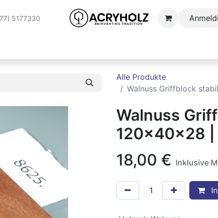
Anmeld
177) 5177330
AUFTRAGSSTABILISIERUNG
ANWENDUNGSBEREICHE
S
Alle Produkte
Walnuss Griffblock stabi
Walnuss Griffb
120x40x28 | 
18,00
€
Inklusive 
In