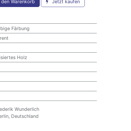
 den Warenkorb
Jetzt kaufen
rbige Färbung
rent
siertes Holz
derik Wunderlich
erlin, Deutschland