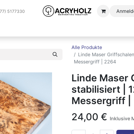
Anmeld
177) 5177330
AUFTRAGSSTABILISIERUNG
ANWENDUNGSBEREICHE
S
Alle Produkte
Linde Maser Griffschalen 
Messergriff | 2264
Linde Maser 
stabilisiert |
Messergriff |
24,00
€
Inklusive 