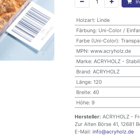
In
Holzart
:
Linde
Färbung
:
Uni-Color / Einfa
Farbe (Uni-Color)
:
Transpa
MPN
:
www.acryholz.de
Marke
:
ACRYHOLZ - Stabili
Brand
:
ACRYHOLZ
Länge
:
120
Breite
:
40
Höhe
:
9
Hersteller:
ACRYHOLZ - Fre
Zur Alten Börse 41, 12681 B
E-Mail:
info@acryholz.de