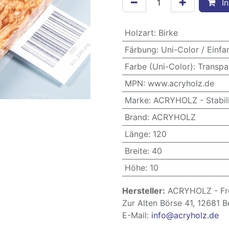
In
Holzart
:
Birke
Färbung
:
Uni-Color / Einfa
Farbe (Uni-Color)
:
Transpa
MPN
:
www.acryholz.de
Marke
:
ACRYHOLZ - Stabili
Brand
:
ACRYHOLZ
Länge
:
120
Breite
:
40
Höhe
:
10
Hersteller:
ACRYHOLZ - Fre
Zur Alten Börse 41, 12681 B
E-Mail:
info@acryholz.de