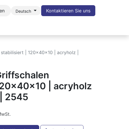
en
Kontaktieren Sie uns
Deutsch
POTLIGHT
BLOG
KONTAKT
WIDERRUF
stabilisiert | 120x40x10 | acryholz |
riffschalen
| 120x40x10 | acryholz
 | 2545
MwSt.