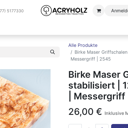
Anmeld
177) 5177330
AUFTRAGSSTABILISIERUNG
ANWENDUNGSBEREICHE
S
Alle Produkte
Birke Maser Griffschalen 
Messergriff | 2545
Birke Maser G
stabilisiert 
| Messergriff
26,00
€
Inklusive 