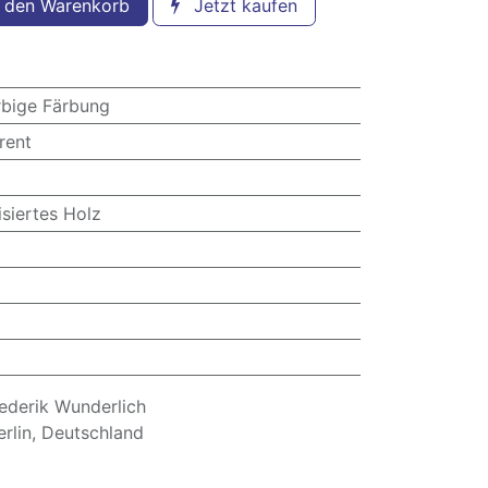
 den Warenkorb
Jetzt kaufen
rbige Färbung
rent
siertes Holz
derik Wunderlich
erlin, Deutschland