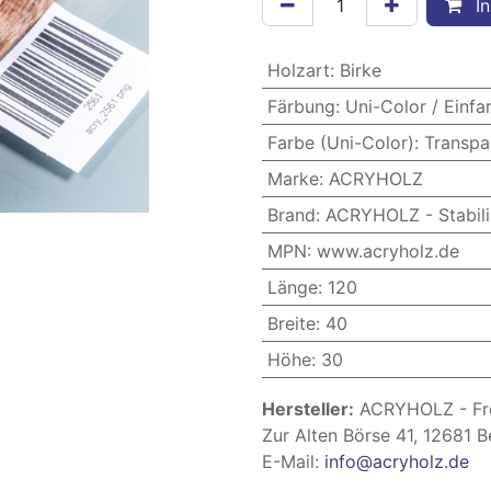
In
Holzart
:
Birke
Färbung
:
Uni-Color / Einfa
Farbe (Uni-Color)
:
Transpa
Marke
:
ACRYHOLZ
Brand
:
ACRYHOLZ - Stabili
MPN
:
www.acryholz.de
Länge
:
120
Breite
:
40
Höhe
:
30
Hersteller:
ACRYHOLZ - Fre
Zur Alten Börse 41, 12681 B
E-Mail:
info@acryholz.de