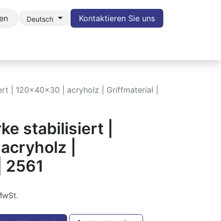
en
Kontaktieren Sie uns
Deutsch
POTLIGHT
BLOG
KONTAKT
WIDERRUF
iert | 120x40x30 | acryholz | Griffmaterial |
ke stabilisiert |
acryholz |
| 2561
MwSt.