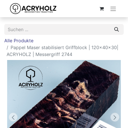
Alle Produkte
Pappel Maser stabilisiert Griffblock | 120x40x30|
ACRYHOLZ | Messergriff 2744